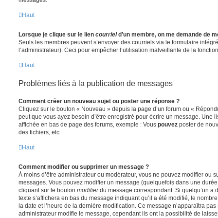
Haut
Lorsque je clique sur le lien
courriel
d’un membre, on me demande de me
Seuls les membres peuvent s’envoyer des courriels via le formulaire intégré (
l’administrateur). Ceci pour empêcher l’utilisation malveillante de la fonctionn
Haut
Problèmes liés à la publication de messages
Comment créer un nouveau sujet ou poster une réponse ?
Cliquez sur le bouton « Nouveau » depuis la page d’un forum ou « Répondre 
peut que vous ayez besoin d’être enregistré pour écrire un message. Une li
affichée en bas de page des forums, exemple : Vous
pouvez
poster de nouv
des fichiers, etc.
Haut
Comment modifier ou supprimer un message ?
À moins d’être administrateur ou modérateur, vous ne pouvez modifier ou 
messages. Vous pouvez modifier un message (quelquefois dans une durée l
cliquant sur le bouton
modifier
du message correspondant. Si quelqu’un a d
texte s’affichera en bas du message indiquant qu’il a été modifié, le nombre 
la date et l’heure de la dernière modification. Ce message n’apparaîtra pas
administrateur modifie le message, cependant ils ont la possibilité de laisse