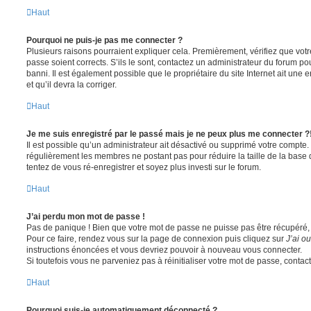
Haut
Pourquoi ne puis-je pas me connecter ?
Plusieurs raisons pourraient expliquer cela. Premièrement, vérifiez que votre
passe soient corrects. S’ils le sont, contactez un administrateur du forum po
banni. Il est également possible que le propriétaire du site Internet ait une 
et qu’il devra la corriger.
Haut
Je me suis enregistré par le passé mais je ne peux plus me connecter ?
Il est possible qu’un administrateur ait désactivé ou supprimé votre compte. 
régulièrement les membres ne postant pas pour réduire la taille de la base 
tentez de vous ré-enregistrer et soyez plus investi sur le forum.
Haut
J’ai perdu mon mot de passe !
Pas de panique ! Bien que votre mot de passe ne puisse pas être récupéré, il 
Pour ce faire, rendez vous sur la page de connexion puis cliquez sur
J’ai o
instructions énoncées et vous devriez pouvoir à nouveau vous connecter.
Si toutefois vous ne parveniez pas à réinitialiser votre mot de passe, contac
Haut
Pourquoi suis-je automatiquement déconnecté ?