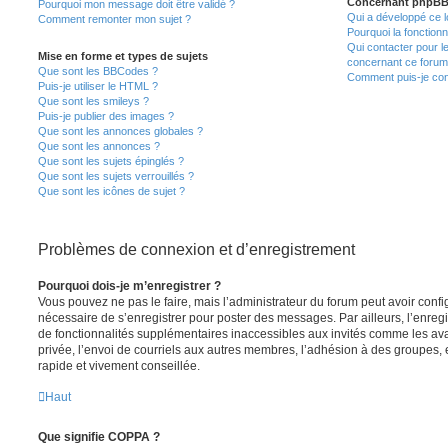
Concernant phpB
Pourquoi mon message doit être validé ?
Qui a développé ce l
Comment remonter mon sujet ?
Pourquoi la fonctionn
Qui contacter pour l
Mise en forme et types de sujets
concernant ce forum
Que sont les BBCodes ?
Comment puis-je cont
Puis-je utiliser le HTML ?
Que sont les smileys ?
Puis-je publier des images ?
Que sont les annonces globales ?
Que sont les annonces ?
Que sont les sujets épinglés ?
Que sont les sujets verrouillés ?
Que sont les icônes de sujet ?
Problèmes de connexion et d’enregistrement
Pourquoi dois-je m’enregistrer ?
Vous pouvez ne pas le faire, mais l’administrateur du forum peut avoir configu
nécessaire de s’enregistrer pour poster des messages. Par ailleurs, l’enreg
de fonctionnalités supplémentaires inaccessibles aux invités comme les av
privée, l’envoi de courriels aux autres membres, l’adhésion à des groupes, 
rapide et vivement conseillée.
Haut
Que signifie COPPA ?