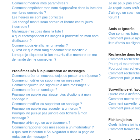
Comment modifier mes paramètres ?
Je ne peux pas envo
Comment empêcher mon nom d’apparaître dans la liste des
Je reçois sans arrêt
membres connectés ?
J’ai reçu un spam ou
Les heures ne sont pas correctes !
forum !
J’ai changé mon fuseau horaire et l’heure est toujours
incorrecte !
Amis et ignorés
Ma langue n’est pas dans la liste !
Que sont mes listes 
A quoi correspondent les images à proximité de mon nom
Comment puis-je ajou
d’utilisateur ?
liste d’amis ou d’igno
Comment puis-je afficher un avatar ?
Qu’est-ce que mon rang et comment le modifier ?
Recherche dans le
Lorsque je clique sur le lien
courriel
d’un membre, on me
Comment rechercher
demande de me connecter !?
Pourquoi ma recherc
Pourquoi ma recherc
Problèmes liés à la publication de messages
Comment recherche
Comment créer un nouveau sujet ou poster une réponse ?
Comment puis-je tro
Comment modifier ou supprimer un message ?
Comment ajouter une signature à mes messages ?
Surveillance et favo
Comment créer un sondage ?
Quelle est la différen
Pourquoi ne puis-je pas ajouter plus d’options à mon
Comment mettre en fa
sondage ?
Comment surveiller 
Comment modifier ou supprimer un sondage ?
Comment puis-je sup
Pourquoi ne puis-je pas accéder à un forum ?
Pourquoi ne puis-je pas joindre des fichiers à mon
message ?
Fichiers joints
Pourquoi ai-je reçu un avertissement ?
Quels fichiers joints
Comment rapporter des messages à un modérateur ?
Comment trouver tous
À quoi sert le bouton « Sauvegarder » dans la page de
rédaction de message ?