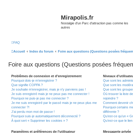
Mirapolis.fr
Nostalgie d'un Parc d'attraction pas comme les
autres
FAQ
Accueil
Index du forum
Foire aux questions (Questions posées fréque
Foire aux questions (Questions posées fréqu
Problèmes de connexion et d’enregistrement
Niveaux d’utilisate
Pourquoi dois-je m’enregistrer ?
Que sont les adminis
Que signifie COPPA ?
Que sont les modéra
Je souhaite m’enregistrer, mais je n’y parviens pas !
Que sont les groupes 
Je suis enregistré mais je ne peux pas me connecter !
Où trouver la liste d
Pourquoi ne puis-je pas me connecter ?
rejoindre ?
Je me suis enregistré par le passé mais je ne peux plus me
Comment devenir ch
connecter ?!
Pourquoi certains m
J’ai perdu mon mot de passe !
différente ?
Pourquoi suis-je automatiquement déconnecté ?
Qu’est-ce qu’un « Gr
À quoi sert « Supprimer les cookies » ?
Qu’est-ce que le lien
Paramètres et préférences de l’utilisateur
Messagerie privée