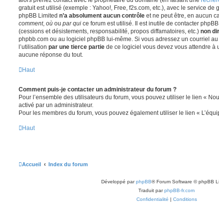
gratuit est utilisé (exemple : Yahoo!, Free, f2s.com, etc.), avec le service d
phpBB Limited
n’a absolument aucun contrôle
et ne peut être, en aucun c
comment
,
où
ou
par qui
ce forum est utilisé. Il est inutile de contacter phpB
(cessions et désistements, responsabilité, propos diffamatoires, etc.)
non di
phpbb.com ou au logiciel phpBB lui-même. Si vous adressez un courriel a
l’utilisation
par une tierce partie
de ce logiciel vous devez vous attendre à 
aucune réponse du tout.
Haut
Comment puis-je contacter un administrateur du forum ?
Pour l’ensemble des utilisateurs du forum, vous pouvez utiliser le lien « Nous
activé par un administrateur.
Pour les membres du forum, vous pouvez également utiliser le lien « L’équi
Haut
Accueil
Index du forum
Développé par
phpBB
® Forum Software © phpBB L
Traduit par
phpBB-fr.com
Confidentialité
|
Conditions