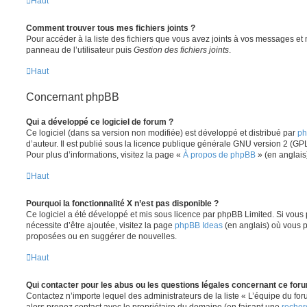
Haut
Comment trouver tous mes fichiers joints ?
Pour accéder à la liste des fichiers que vous avez joints à vos messages et
panneau de l’utilisateur puis
Gestion des fichiers joints
.
Haut
Concernant phpBB
Qui a développé ce logiciel de forum ?
Ce logiciel (dans sa version non modifiée) est développé et distribué par
ph
d’auteur. Il est publié sous la licence publique générale GNU version 2 (GPL-
Pour plus d’informations, visitez la page «
À propos de phpBB
» (en anglais
Haut
Pourquoi la fonctionnalité X n’est pas disponible ?
Ce logiciel a été développé et mis sous licence par phpBB Limited. Si vous
nécessite d’être ajoutée, visitez la page
phpBB Ideas
(en anglais) où vous 
proposées ou en suggérer de nouvelles.
Haut
Qui contacter pour les abus ou les questions légales concernant ce for
Contactez n’importe lequel des administrateurs de la liste « L’équipe du fo
alors prenez contact avec le propriétaire du domaine (en faisant une
recher