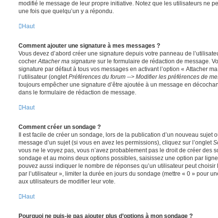
modifié le message de leur propre initiative. Notez que les utilisateurs n
une fois que quelqu’un y a répondu.
Haut
Comment ajouter une signature à mes messages ?
Vous devez d’abord créer une signature depuis votre panneau de l’utilisate
cocher
Attacher ma signature
sur le formulaire de rédaction de message. Vo
signature par défaut à tous vos messages en activant l’option « Attacher ma
l’utilisateur (onglet
Préférences du forum --> Modifier les préférences de m
toujours empêcher une signature d’être ajoutée à un message en décochan
dans le formulaire de rédaction de message.
Haut
Comment créer un sondage ?
Il est facile de créer un sondage, lors de la publication d’un nouveau sujet 
message d’un sujet (si vous en avez les permissions), cliquez sur l’onglet
S
vous ne le voyez pas, vous n’avez probablement pas le droit de créer des so
sondage et au moins deux options possibles, saisissez une option par lig
pouvez aussi indiquer le nombre de réponses qu’un utilisateur peut choisir 
par l’utilisateur », limiter la durée en jours du sondage (mettre « 0 » pour un
aux utilisateurs de modifier leur vote.
Haut
Pourquoi ne puis-je pas ajouter plus d’options à mon sondage ?