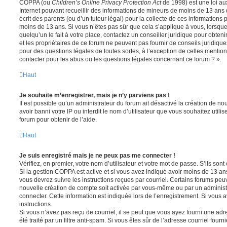
COPPA (ou
Children’s Online Privacy Protection Act
de 1998) est une loi aux
Internet pouvant recueillir des informations de mineurs de moins de 13 ans
écrit des parents (ou d’un tuteur légal) pour la collecte de ces informations 
moins de 13 ans. Si vous n’êtes pas sûr que cela s’applique à vous, lorsqu
quelqu’un le fait à votre place, contactez un conseiller juridique pour obte
et les propriétaires de ce forum ne peuvent pas fournir de conseils juridique
pour des questions légales de toutes sortes, à l’exception de celles mentio
contacter pour les abus ou les questions légales concernant ce forum ? ».
Haut
Je souhaite m’enregistrer, mais je n’y parviens pas !
Il est possible qu’un administrateur du forum ait désactivé la création de 
avoir banni votre IP ou interdit le nom d’utilisateur que vous souhaitez utili
forum pour obtenir de l’aide.
Haut
Je suis enregistré mais je ne peux pas me connecter !
Vérifiez, en premier, votre nom d’utilisateur et votre mot de passe. S’ils sont c
Si la gestion COPPA est active et si vous avez indiqué avoir moins de 13 ans
vous devrez suivre les instructions reçues par courriel. Certains forums pe
nouvelle création de compte soit activée par vous-même ou par un administ
connecter. Cette information est indiquée lors de l’enregistrement. Si vous a
instructions.
Si vous n’avez pas reçu de courriel, il se peut que vous ayez fourni une adre
été traité par un filtre anti-spam. Si vous êtes sûr de l’adresse courriel fourn