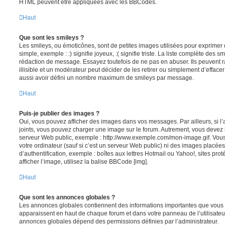
HTML peuvent être appliquées avec les BBCodes.
Haut
Que sont les smileys ?
Les smileys, ou émoticônes, sont de petites images utilisées pour exprime
simple, exemple : :) signifie joyeux, :( signifie triste. La liste complète des s
rédaction de message. Essayez toutefois de ne pas en abuser. Ils peuvent
illisible et un modérateur peut décider de les retirer ou simplement d’efface
aussi avoir défini un nombre maximum de smileys par message.
Haut
Puis-je publier des images ?
Oui, vous pouvez afficher des images dans vos messages. Par ailleurs, si l’a
joints, vous pouvez charger une image sur le forum. Autrement, vous devez 
serveur Web public, exemple : http://www.exemple.com/mon-image.gif. Vou
votre ordinateur (sauf si c’est un serveur Web public) ni des images placé
d’authentification, exemple : boîtes aux lettres Hotmail ou Yahoo!, sites pro
afficher l’image, utilisez la balise BBCode [img].
Haut
Que sont les annonces globales ?
Les annonces globales contiennent des informations importantes que vous d
apparaissent en haut de chaque forum et dans votre panneau de l’utilisateur
annonces globales dépend des permissions définies par l’administrateur.