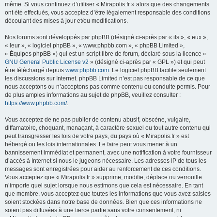
même. Si vous continuez d’utiliser « Mirapolis.fr » alors que des changements
ont été effectués, vous acceptez d’être légalement responsable des conditions
découlant des mises à jour et/ou modifications.
Nos forums sont développés par phpBB (désigné ci-après par « ils », « eux »,
« leur », « logiciel phpBB », « www.phpbb.com », « phpBB Limited »,
« Équipes phpBB ») qui est un script libre de forum, déclaré sous la licence «
GNU General Public License v2
» (désigné ci-après par « GPL ») et qui peut
être téléchargé depuis
www.phpbb.com
. Le logiciel phpBB facilite seulement
les discussions sur Internet. phpBB Limited n’est pas responsable de ce que
nous acceptons ou n’acceptons pas comme contenu ou conduite permis. Pour
de plus amples informations au sujet de phpBB, veuillez consulter :
https://www.phpbb.com/
.
Vous acceptez de ne pas publier de contenu abusif, obscène, vulgaire,
diffamatoire, choquant, menaçant, à caractère sexuel ou tout autre contenu qui
peut transgresser les lois de votre pays, du pays où « Mirapolis.fr » est
hébergé ou les lois internationales. Le faire peut vous mener à un
bannissement immédiat et permanent, avec une notification à votre fournisseur
d’accès à Internet si nous le jugeons nécessaire. Les adresses IP de tous les
messages sont enregistrées pour aider au renforcement de ces conditions.
Vous acceptez que « Mirapolis.fr » supprime, modifie, déplace ou verrouille
n’importe quel sujet lorsque nous estimons que cela est nécessaire. En tant
que membre, vous acceptez que toutes les informations que vous avez saisies
soient stockées dans notre base de données. Bien que ces informations ne
soient pas diffusées à une tierce partie sans votre consentement, ni