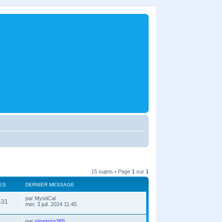
15 sujets • Page
1
sur
1
ES
DERNIER MESSAGE
par
MystiCal
431
mer. 3 juil. 2024 11:45
par
vipergts365