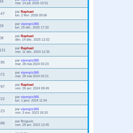
34
mar. 14 juil. 2026 10:51
par
Raphael
447
lun. 2 févr. 2026 09:06
par
vipergts365
28
lun. 29 déc. 2025 17:20
par
Raphael
08
dim. 14 déc. 2025 12:02
par
Raphael
131
mer. 11 déc. 2024 12:35
par
vipergts365
195
mar. 28 mai 2024 03:23
par
vipergts365
872
mar. 28 mai 2024 03:21
par
Raphael
797
ven. 26 avr. 2024 09:49
par
vipergts365
222
lun. 1 janv. 2024 11:54
par
vipergts365
423
ven. 3 nov. 2023 18:20
par
Broguvic
598
ven. 29 avr. 2022 13:45