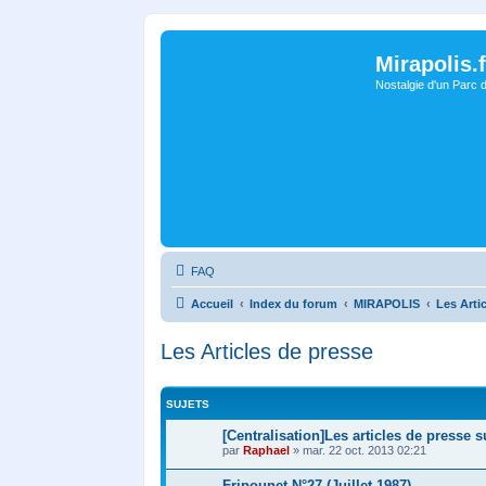
Mirapolis.f
Nostalgie d'un Parc 
FAQ
Accueil
Index du forum
MIRAPOLIS
Les Arti
Les Articles de presse
SUJETS
[Centralisation]Les articles de presse s
par
Raphael
»
mar. 22 oct. 2013 02:21
Fripounet N°27 (Juillet 1987)