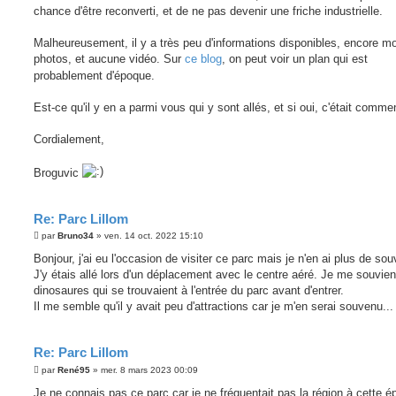
chance d'être reconverti, et de ne pas devenir une friche industrielle.
Malheureusement, il y a très peu d'informations disponibles, encore m
photos, et aucune vidéo. Sur
ce blog
, on peut voir un plan qui est
probablement d'époque.
Est-ce qu'il y en a parmi vous qui y sont allés, et si oui, c'était comme
Cordialement,
Broguvic
Re: Parc Lillom
M
par
Bruno34
»
ven. 14 oct. 2022 15:10
e
s
Bonjour, j'ai eu l'occasion de visiter ce parc mais je n'en ai plus de sou
s
J'y étais allé lors d'un déplacement avec le centre aéré. Je me souvie
a
g
dinosaures qui se trouvaient à l'entrée du parc avant d'entrer.
e
Il me semble qu'il y avait peu d'attractions car je m'en serai souvenu...
Re: Parc Lillom
M
par
René95
»
mer. 8 mars 2023 00:09
e
s
Je ne connais pas ce parc car je ne fréquentait pas la région à cette é