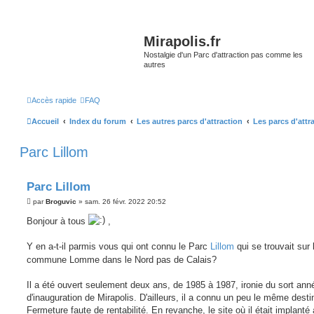
Mirapolis.fr
Nostalgie d'un Parc d'attraction pas comme les
autres
Accès rapide
FAQ
Accueil
Index du forum
Les autres parcs d'attraction
Les parcs d'attr
Parc Lillom
Parc Lillom
M
par
Broguvic
»
sam. 26 févr. 2022 20:52
e
s
Bonjour à tous
,
s
a
g
Y en a-t-il parmis vous qui ont connu le Parc
Lillom
qui se trouvait sur 
e
commune Lomme dans le Nord pas de Calais?
Il a été ouvert seulement deux ans, de 1985 à 1987, ironie du sort ann
d'inauguration de Mirapolis. D'ailleurs, il a connu un peu le même destin
Fermeture faute de rentabilité. En revanche, le site où il était implanté 