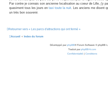
s
Par contre je connais son ancienne localisation au coeur de Lille, j'y p
a
g
quasiment tous les jours en
taxi toute la nuit
. Les anciens me disent qu
e
un très bon souvenir.
Retourner vers « Les parcs d'attractions qui ont fermé »
Accueil
Index du forum
Développé par
phpBB
® Forum Software © phpBB L
Traduit par
phpBB-fr.com
Confidentialité
|
Conditions